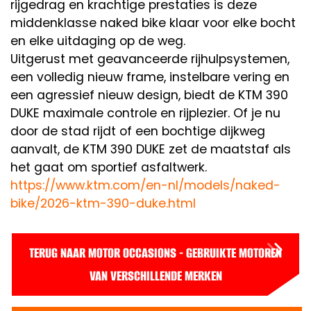
rijgedrag en krachtige prestaties is deze
middenklasse naked bike klaar voor elke bocht
en elke uitdaging op de weg.
Uitgerust met geavanceerde rijhulpsystemen,
een volledig nieuw frame, instelbare vering en
een agressief nieuw design, biedt de KTM 390
DUKE maximale controle en rijplezier. Of je nu
door de stad rijdt of een bochtige dijkweg
aanvalt, de KTM 390 DUKE zet de maatstaf als
het gaat om sportief asfaltwerk.
https://www.ktm.com/en-nl/models/naked-
bike/2026-ktm-390-duke.html
TERUG NAAR MOTOR OCCASIONS - GEBRUIKTE MOTOREN
VAN VERSCHILLENDE MERKEN