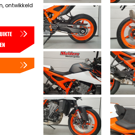
en, ontwikkeld
UIKTE
EN