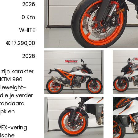
2026
0 Km
WHITE
€ 17.290,00
2026
 zijn karakter
e KTM 990
dleweight-
ie je verder
 standaard
pk en
EX-vering
nische